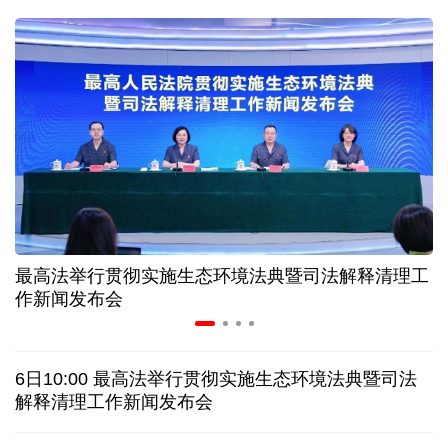
31省份上半年外贸成绩单出炉 见证产业提质跃迁
比一张A4纸还要薄！我国高端钢材迎来密集突破
让药品更好触达患者 多款新药选择网络平台首发
7月份中国仓储指数保持扩张 行业运行韧性较强
最高法举行贯彻实施生态环境法典暨司法解释清理工
金价大反弹！黄金以旧换新业务火热，记者探访
作新闻发布会
日本新版《防卫白皮书》，满篇野心和谎言
6日10:00 最高法举行贯彻实施生态环境法典暨司法
特朗普再签行政令 禁止“生育旅游”收紧“出生公民权”
解释清理工作新闻发布会