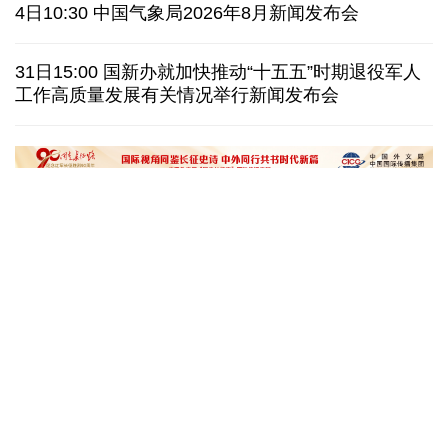
伊朗拟禁止敌对方通行霍尔木兹海峡 对违规者重罚
4日10:30 中国气象局2026年8月新闻发布会
美参议院委员会投票认定传染病专家福奇藐视国会
31日15:00 国新办就加快推动“十五五”时期退役军人
工作高质量发展有关情况举行新闻发布会
休达地方政府说非法移民越境事件已致约百人死亡
今年德国高温已致死1.19万人 为2016年来最高纪录
“十五五”开局之年传统产业转型焕
黄河壶口瀑布金瀑
新一线观察