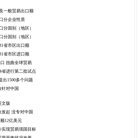
工贸易及一般贸易出口额
国出口分企业性质
中国出口分国别（地区）
中国进口分国别（地区）
国及31省市区出口额
国及31省市区进口额
口 扭曲全球贸易
4省进行第二批试点
出1500多个问题
数针对中国
英文版
业发起 没专对中国
额12亿美元
初步实现贸易强国目标
贸易平衡状况改善