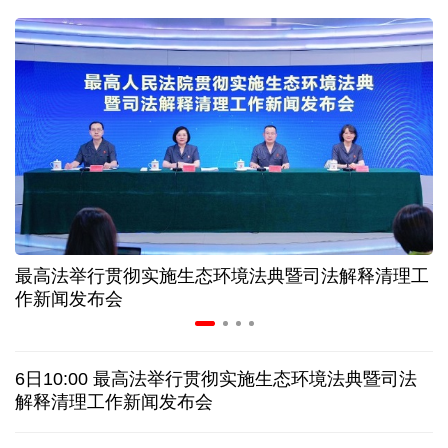
二季度中国清洁能源建设景气指数处于较景气区间
服贸会进入倒计时一个月 180余项创新成果将发布
非必要不乱花 医保个人账户里的钱如何用在刀刃上
"校园贷"换上"新马甲" 警惕暑假期间网络消费陷阱
最高法举行贯彻实施生态环境法典暨司法解释清理工
2026暑期档票房破85亿 已连续30天单日票房破亿
作新闻发布会
美国要"换牌" 伊朗"换将" 美伊博弈变数犹存
6日10:00 最高法举行贯彻实施生态环境法典暨司法
探访泰缅“死亡铁路”，见证日本军国主义侵略罪行
解释清理工作新闻发布会