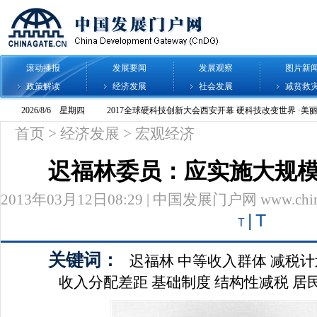
滚动播报
发展要闻
发展观察
图片新
政策解读
经济发展
社会发展
减贫救
首页
>
经济发展
>
宏观经济
迟福林委员：应实施大规
2013年03月12日08:29 | 中国发展门户网 www.chinag
|
T
T
关键词：
迟福林
中等收入群体
减税计
收入分配差距
基础制度
结构性减税
居