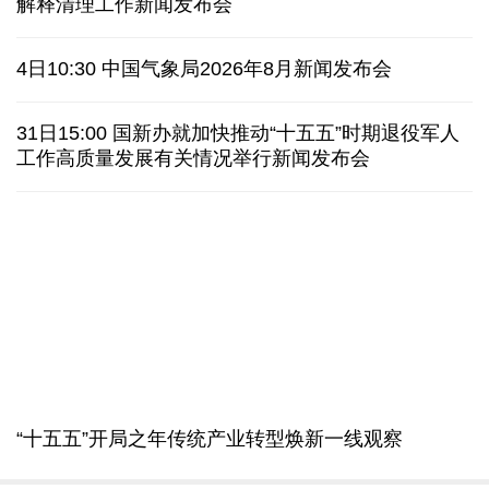
三晋大地风物新丨“海水”进村 原平养出鲜甜对虾
我国渤海首个千亿方大气田一期开发项目全面投产
历经十余年，西藏南木林：昔日荒河滩 今时富绿洲
最高法举行贯彻实施生态环境法典暨司法解释清理工
情满天山 援疆印记丨安徽支教生赢得桃李秀昆仑
作新闻发布会
一枚冰箱贴撬动“大市场”
6日10:00 最高法举行贯彻实施生态环境法典暨司法
从规划到落实：中国发展经验引发南非各界思考
解释清理工作新闻发布会
日本有识之士：32名中国劳工本不该命丧长崎
4日10:30 中国气象局2026年8月新闻发布会