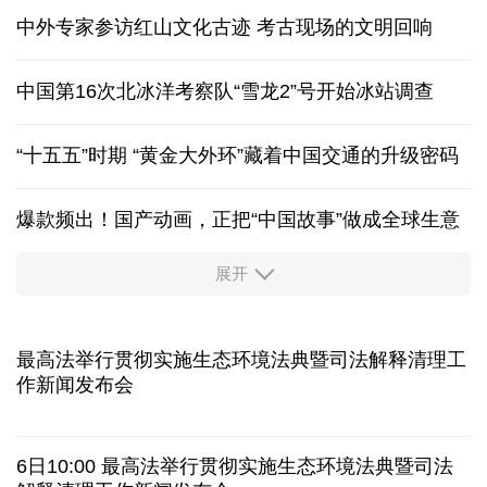
未来五年 地质灾害防范会有哪些变化？
走，去文博场馆过暑假 在鉴往知来中积蓄成长力量
中外专家参访红山文化古迹
考古现场的文明回响
中国第16次北冰洋考察队“雪龙2”号开始冰站调查
“十五五”时期 “黄金大外环”藏着中国交通的升级密码
爆款频出！国产动画，正把“中国故事”做成全球生意
展开
出游“成绩单”发布
高品质文旅燃动消费市场
新型电网激活万亿级投资 重塑能源产业新格局