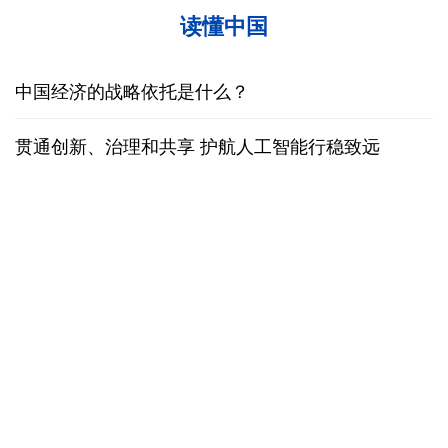
尼日尔经济专家：“零关税”开启中非经贸合作新阶段
31日15:00 国新办就加快推动“十五五”时期退役军人
工作高质量发展有关情况举行新闻发布会
穿汉服、看非遗 外国游客扎堆来华“深度文化游”
南京大屠杀历史不容篡改 日本打“核爆”牌洗不掉血债
“十五五”开局之年传统产业转型焕
黄河壶口瀑布金瀑
新一线观察
读懂中国