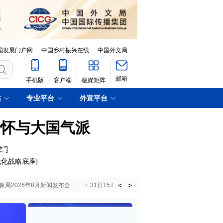
国发展门户网
中国乡村振兴在线
中国外文局
邮箱
手机版
客户端
融媒矩阵
站
专业平台
外宣平台
情怀与大国气派
”
]
代化战略底座
]
<
>
国气象局2026年8月新闻发布会
31日15:00 国新办就加快推动“十五五”时期退