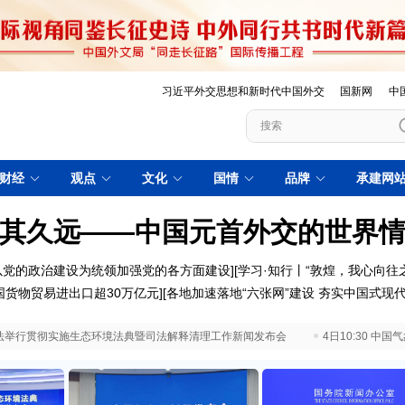
习近平外交思想和新时代中国外交
国新网
中
财经
观点
文化
国情
品牌
承建网
其久远——中国元首外交的世界
以党的政治建设为统领加强党的各方面建设
][
学习·知行丨“敦煌，我心向往之
国货物贸易进出口超30万亿元
][
各地加速落地“六张网”建设 夯实中国式现
 最高法举行贯彻实施生态环境法典暨司法解释清理工作新闻发布会
4日10:30 中