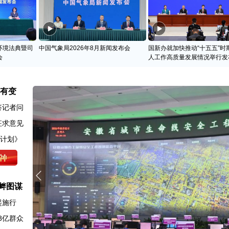
环境法典暨司
中国气象局2026年8月新闻发布会
国新办就加快推动“十五五”时
会
人工作高质量发展情况举行发
名有变
答记者问
征求意见
动计划》
衅图谋
起施行
8亿群众