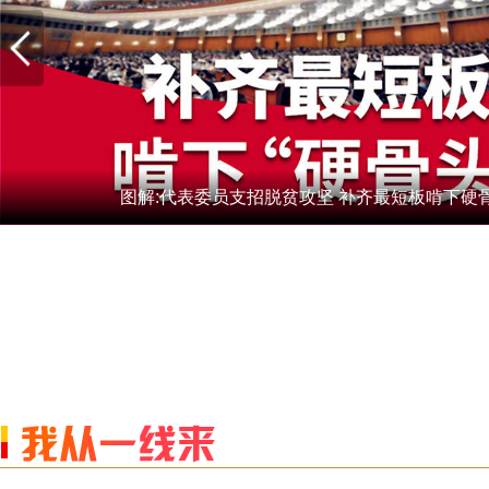
图解:代表委员支招脱贫攻坚 补齐最短板啃下硬