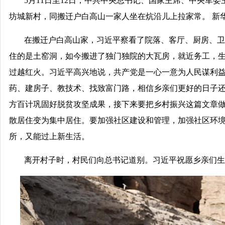
5月11日至12日，中共中央总书记、国家主席、中央军
坊城新村，同搬迁户白高山一家人坐在炕沿儿上拉家常。 新华
在搬迁户白高山家，习近平察看了院落、客厅、厨房、卫
住的是土窑洞，如今搬进了独门独院的大瓦房，就近务工，
过越红火。习近平高兴地说，共产党是一心一意为人民谋利
药、建房子、教技术、找致富门路，相信乡亲们更好的日子
方百计巩固好脱贫攻坚成果，接下来要把乡村振兴这篇文章
散居住变为集中居住。要加强社区建设和管理，加强社区环
所，又能过上新生活。
离开村子时，村民们向总书记道别。习近平祝愿乡亲们生