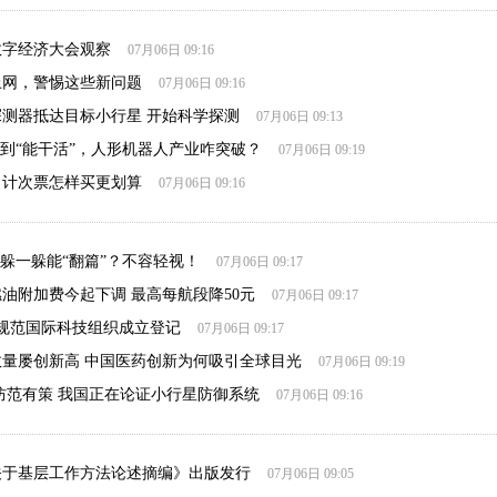
球数字经济大会观察
07月06日 09:16
上网，警惕这些新问题
07月06日 09:16
测器抵达目标小行星 开始科学探测
07月06日 09:13
”到“能干活”，人形机器人产业咋突破？
07月06日 09:19
，计次票怎样买更划算
07月06日 09:16
”躲一躲能“翻篇”？不容轻视！
07月06日 09:17
油附加费今起下调 最高每航段降50元
07月06日 09:17
规范国际科技组织成立登记
07月06日 09:17
量屡创新高 中国医药创新为何吸引全球目光
07月06日 09:19
防范有策 我国正在论证小行星防御系统
07月06日 09:16
关于基层工作方法论述摘编》出版发行
07月06日 09:05