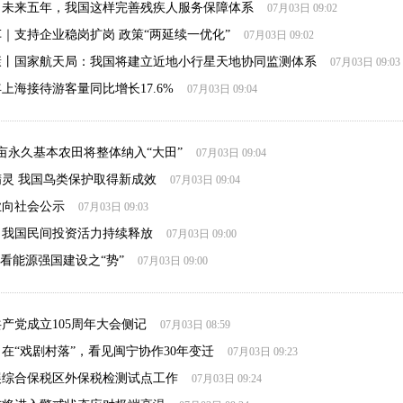
丨未来五年，我国这样完善残疾人服务保障体系
07月03日 09:02
｜支持企业稳岗扩岗 政策“两延续一优化”
07月03日 09:02
康丨国家航天局：我国将建立近地小行星天地协同监测体系
07月03日 09:03
上海接待游客量同比增长17.6%
07月03日 09:04
万亩永久基本农田将整体纳入“大田”
07月03日 09:04
灵 我国鸟类保护取得新成效
07月03日 09:04
业向社会公示
07月03日 09:03
，我国民间投资活力持续释放
07月03日 09:00
”看能源强国建设之“势”
07月03日 09:00
产党成立105周年大会侧记
07月03日 08:59
在“戏剧村落”，看见闽宁协作30年变迁
07月03日 09:23
展综合保税区外保税检测试点工作
07月03日 09:24