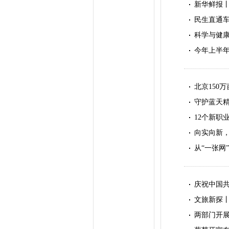
新华鲜报
民生直通车
科学与健
今年上半年
北京150
守护蓝天精
12个新职
向实向新
从“一张网
庆祝中国共
文旅新探丨
两部门开