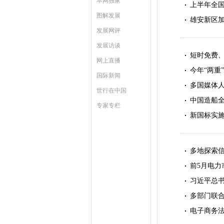
本网独家
上半年全国
图解发展
雄安新区
发展网评
发展访谈
短时免费
网上直播
今年“两重
国际新闻
多国媒体人
世行在中国
中国造船
专家专栏
新国标实施
多地探索
前5月电力
习近平总
多部门联合
电子商务