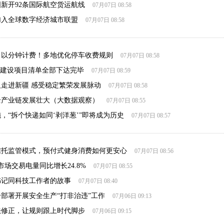
新开92条国际航空货运航线
07月07日 08:58
加入全球数字经济城市联盟
07月07日 08:58
、以分钟计费！多地优化停车收费规则
07月07日 08:58
”建设项目清单全部下达完毕
07月07日 08:59
走进新疆 感受稳定繁荣发展脉动
07月07日 08:58
全产业链发展壮大（大数据观察）
07月07日 08:55
，“拆个快递如同‘剥洋葱’”即将成为历史
07月07日 08:57
信托监管模式，预付式健身消费如何更安心
07月07日 08:56
市场交易电量同比增长24.8%
07月07日 08:55
书记同科技工作者的故事
07月07日 08:40
部署开展安全生产“打非治违”工作
07月06日 09:13
法修正，让规则跟上时代脚步
07月06日 09:15