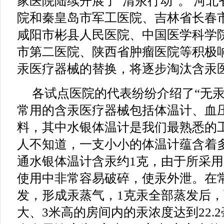
家医院陆续开展了“清汞行动”。 河
院和秦皇岛市军工医院、吉林省长春
咸阳市彬县人民医院、中国医学科学
市第二医院、陕西省肿瘤医院等积极
汞医疗器械的替换，将逐步淘汰含汞
各试点医院的代表纷纷介绍了“无汞
常用的含汞医疗器械包括体温计、血
料，其中水银体温计是我们最熟悉的
人不知道，一支小小的体温计蕴含着
通水银体温计含汞约1克，由于所采
使用中非常容易破碎，使汞外泄。在
发，形成汞蒸气，1克汞全部蒸发后，
大、3米高的房间内的汞浓度达到22.