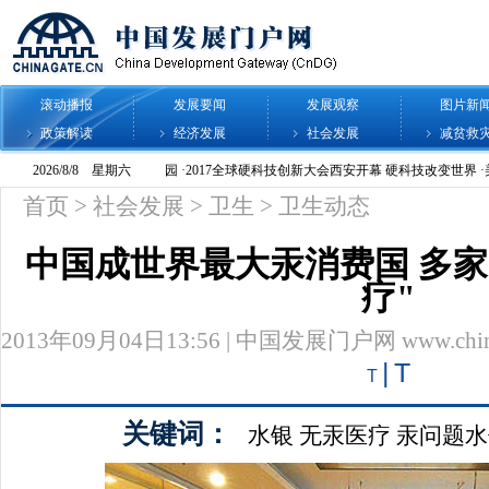
滚动播报
发展要闻
发展观察
图片新
政策解读
经济发展
社会发展
减贫救
首页
>
社会发展
>
卫生
>
卫生动态
中国成世界最大汞消费国 多家
疗"
2013年09月04日13:56 | 中国发展门户网 www.chinag
|
T
T
关键词：
水银
无汞医疗
汞问题水