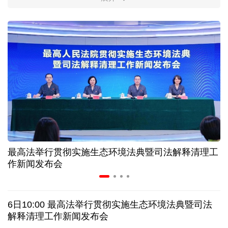
柔性制造，高效匹配差异化需求
上海打通脑机接口技术走向市场的“三道关”
活力中国调研行｜江淮大地，科技成果正落地生“金”
上半年规模以上工业中小企业增加值同比增长5.8%
从纪念馆到采油一线，新时代石油人这样传承铁人精
神
最高法举行贯彻实施生态环境法典暨司法解释清理工
作新闻发布会
创新涌动，坚韧向前——解读前7个月我国外贸成绩
单
6日10:00 最高法举行贯彻实施生态环境法典暨司法
日本执政当局应停止在核问题上玩火
解释清理工作新闻发布会