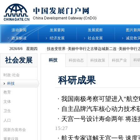
滚动新闻
发展要闻
发展观察
图片新
政策解读
经济发展
社会发展
减贫救
社会发展
科技
科
科技动态
科技政策
科技产业
时政·社会
科研成果
科技
教育
我国南极考察可望进入"航空
文体
自主品牌汽车核心动力技术
卫生
天宫一号设计寿命两年 将连
人口
15:27
国新办发布会
航天专家详解天宫一号 速度
重要议题