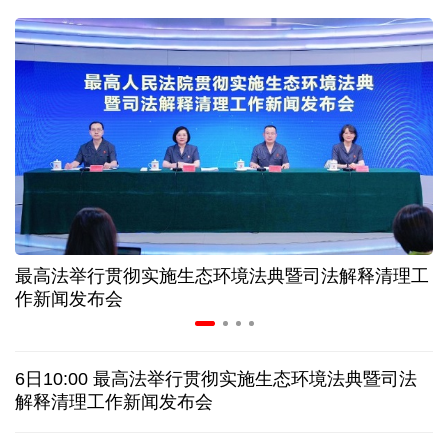
31省份上半年外贸成绩单出炉 见证产业提质跃迁
比一张A4纸还要薄！我国高端钢材迎来密集突破
让药品更好触达患者 多款新药选择网络平台首发
7月份中国仓储指数保持扩张 行业运行韧性较强
最高法举行贯彻实施生态环境法典暨司法解释清理工
金价大反弹！黄金以旧换新业务火热，记者探访
作新闻发布会
日本新版《防卫白皮书》，满篇野心和谎言
6日10:00 最高法举行贯彻实施生态环境法典暨司法
特朗普再签行政令 禁止“生育旅游”收紧“出生公民权”
解释清理工作新闻发布会