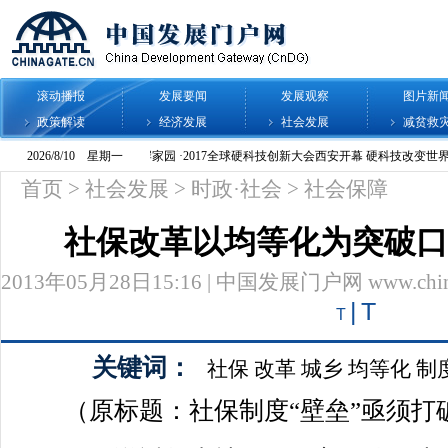
滚动播报
发展要闻
发展观察
图片新
政策解读
经济发展
社会发展
减贫救
首页
>
社会发展
>
时政·社会
>
社会保障
社保改革以均等化为突破口
2013年05月28日15:16 | 中国发展门户网 www.chinag
|
T
T
关键词：
社保
改革
城乡
均等化
制
（原标题：社保制度“壁垒”亟须打