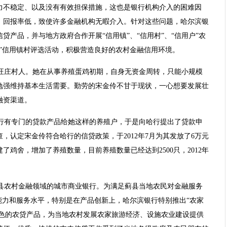
力不稳定、以及没有有效担保措施，这也是银行机构介入的困难因
、回报率低，致使许多金融机构无暇介入。针对这些问题，哈尔滨银
贷产品，并与地方政府合作开展“信用镇”、“信用村”、“信用户”农
”信用镇村评选活动，积极营造良好的农村金融信用环境。
汪庄村人。她在从事养殖蛋鸡初期，自身无资金周转，只能小规模
勉强维持基本生活需要。勤劳的宋金伶不甘于现状，一心想要发展壮
融资渠道。
行有专门的贷款产品给她这样的养殖户，于是向哈行提出了贷款申
，认定宋金伶符合哈行的信贷政策，于2012年7月为其发放了6万元
鸡舍，增加了养殖数量，目前养殖数量已经达到2500只，2012年
县农村金融领域的城市商业银行。为满足蓟县当地农民对金融服务
能力和服务水平，特别是在产品创新上，哈尔滨银行特别推出“农家
特色的农贷产品，为当地农村发展农家旅游经济、设施农业建设提供