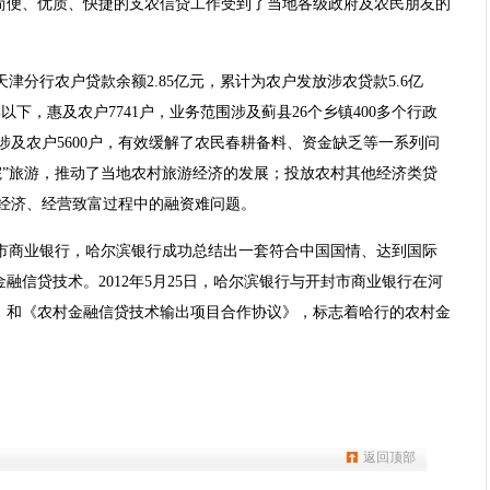
简便、优质、快捷的支农信贷工作受到了当地各级政府及农民朋友的
行天津分行农户贷款余额2.85亿元，累计为农户发放涉农贷款5.6亿
以下，惠及农户7741户，业务范围涉及蓟县26个乡镇400多个行政
，涉及农户5600户，有效缓解了农民春耕备料、资金缺乏等一系列问
家院”旅游，推动了当地农村旅游经济的发展；投放农村其他经济类贷
种经济、经营致富过程中的融资难问题。
市商业银行，哈尔滨银行成功总结出一套符合中国国情、达到国际
融信贷技术。2012年5月25日，哈尔滨银行与开封市商业银行在河
》和《农村金融信贷技术输出项目合作协议》，标志着哈行的农村金
返回顶部