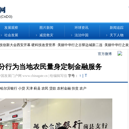
发展观察
图片新闻
环球资讯
新闻追踪
社会发展
减贫救灾
法治中国
天下人物
官方微博
分行为当地农民量身定制金融服务
|
T
中国发展门户网 www.chinagate.cn |
给编辑写信
字号：
T
哈尔滨银行
小贷
天津
蓟县
农民
贷款
农村金融
扶贫
农户