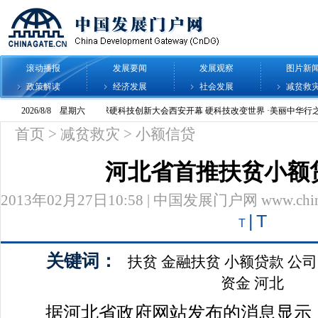
滚动播报
发展要闻
发展观察
图片新
政策解读
经济发展
社会发展
减贫救
首页
>
减贫救灾
>
小额信贷
河北省首推扶贫小额
2013年02月27日10:58 | 中国发展门户网 www.chinag
|
T
T
关键词：
扶贫
金融扶贫
小额贷款
公司
资金
河北
据河北省政府网站发布的消息显示