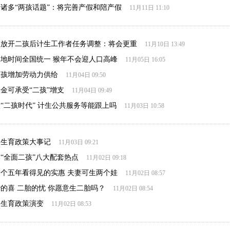
诸多“两孩话题”：将完善产假和陪产假
11月11日 11:10
应放开二孩后计生工作者任务调整：将会更重
11月10日 13:49
地时间全国统一 猴年不会迎人口高峰
11月05日 16:05
二孩增加劳动力供给
11月04日 09:50
金可承受“二孩”增支
11月04日 09:49
“二孩时代” 计生公共服务等能跟上吗
11月03日 10:58
国生育政策大事记
11月03日 09:21
“全面二孩”八大配套热点
11月02日 09:18
个五年看得见的实惠 夫妻可生两个娃
11月02日 08:57
的喜 二胎的忧 你愿意生二胎吗？
11月02日 08:54
国生育政策演变
11月02日 08:53