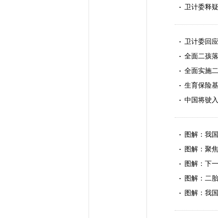
卫计委释疑
卫计委回
全面二孩落
全面实施
生育保险基
中国将驶入
图解：我
图解：聚焦
图解：下一
图解：二胎
图解：我