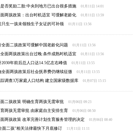
是否奖励二胎:中央到地方已出台很多措施
01月11日 14:01
面两孩政策：出台时机适宜 可缓解老龄化
01月11日 13:59
前只生一孩未领独生子女证的可补领
01月11日 13:56
行全面二孩政策可缓解中国老龄化问题
01月11日 13:56
全面两孩政策出台过晚:条件成熟时机适宜
01月11日 13:56
2030年前后总人口达14.5亿左右峰值
01月11日 13:55
施全面两孩政策后社会抚养费仍继续征缴
01月11日 13:55
踪调查3万家庭人口结构 建立国家级数据库
01月07日 15:15
面二孩政策 明确生育两孩无需审批
01月06日 09:23
育两孩无需审批 由家庭自主安排生育
01月06日 08:50
面两孩政策 改革完善计划生育服务管理的决定
01月06日 08:40
全面二孩”相关法律最快下月底修订
11月11日 11:11