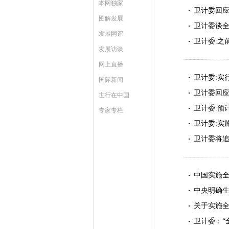
本网独家
卫计委回应
图解发展
卫计委谈全
发展网评
卫计委:之
发展访谈
网上直播
卫计委:实
国际新闻
卫计委回应
世行在中国
卫计委:预计
专家专栏
卫计委:实
卫计委将追
中国实施全
中央明确生
关于实施全
卫计委：“