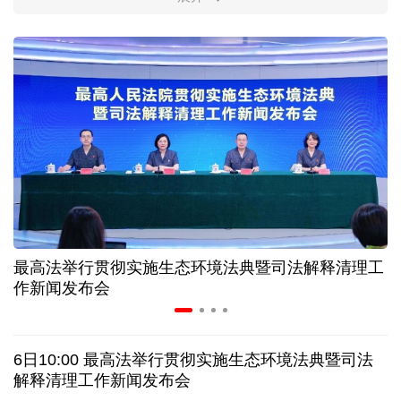
柔性制造，高效匹配差异化需求
上海打通脑机接口技术走向市场的“三道关”
活力中国调研行｜江淮大地，科技成果正落地生“金”
上半年规模以上工业中小企业增加值同比增长5.8%
从纪念馆到采油一线，新时代石油人这样传承铁人精
神
最高法举行贯彻实施生态环境法典暨司法解释清理工
作新闻发布会
创新涌动，坚韧向前——解读前7个月我国外贸成绩
单
6日10:00 最高法举行贯彻实施生态环境法典暨司法
日本执政当局应停止在核问题上玩火
解释清理工作新闻发布会