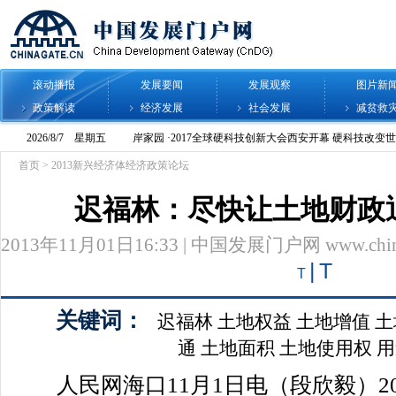
滚动播报
发展要闻
发展观察
图片新
政策解读
经济发展
社会发展
减贫救
首页
>
2013新兴经济体经济政策论坛
迟福林：尽快让土地财政
2013年11月01日16:33 | 中国发展门户网 www.chinag
|
T
T
关键词：
迟福林
土地权益
土地增值
土
通
土地面积
土地使用权
用
人民网海口11月1日电（段欣毅）20