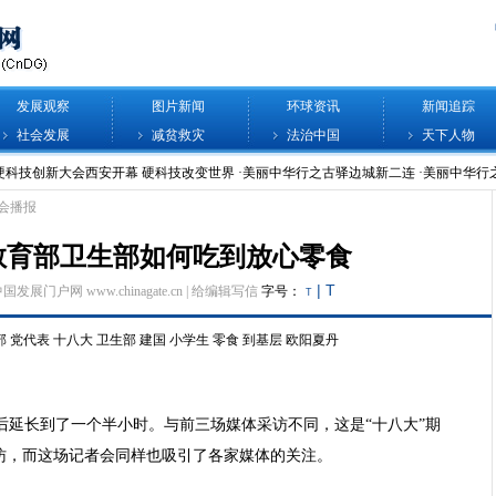
发展观察
图片新闻
环球资讯
新闻追踪
社会发展
减贫救灾
法治中国
天下人物
会播报
教育部卫生部如何吃到放心零食
|
T
中国发展门户网 www.chinagate.cn |
给编辑写信
字号：
T
部
党代表
十八大
卫生部
建国
小学生
零食
到基层
欧阳夏丹
后延长到了一个半小时。与前三场媒体采访不同，这是“十八大”期
访，而这场记者会同样也吸引了各家媒体的关注。