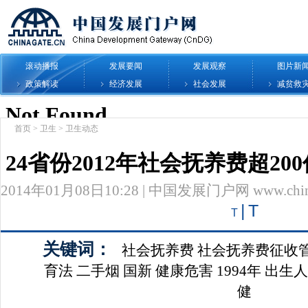
滚动播报
发展要闻
发展观察
图片新
政策解读
经济发展
社会发展
减贫救
首页
>
卫生
>
卫生动态
24省份2012年社会抚养费超20
2014年01月08日10:28 | 中国发展门户网 www.chinag
|
T
T
关键词：
社会抚养费
社会抚养费征收
育法
二手烟
国新
健康危害
1994年
出生人
健