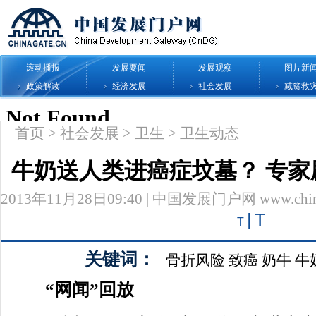
滚动播报
发展要闻
发展观察
图片新
政策解读
经济发展
社会发展
减贫救
首页
>
社会发展
>
卫生
>
卫生动态
牛奶送人类进癌症坟墓？ 专
2013年11月28日09:40 | 中国发展门户网 www.chinag
|
T
T
关键词：
骨折风险
致癌
奶牛
牛
“网闻”回放