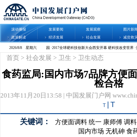
滚动播报
发展要闻
发展观察
图片新
政策解读
经济发展
社会发展
减贫救
首页
>
社会发展
>
卫生
>
卫生动态
食药监局:国内市场7品牌方便
检合格
2013年11月20日13:58 | 中国发展门户网 www.chinag
|
T
T
关键词：
方便面调料
统一
康师傅
调料
国内市场
无机砷
食