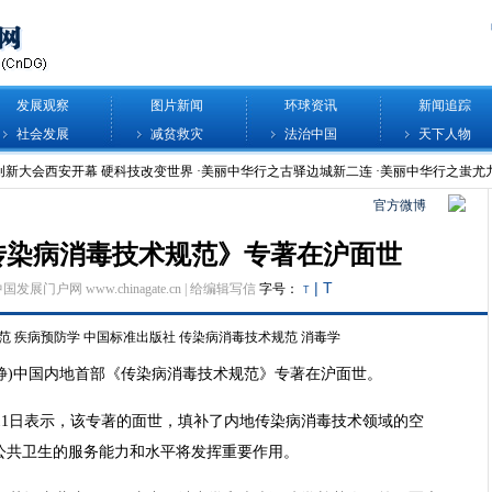
发展观察
图片新闻
环球资讯
新闻追踪
社会发展
减贫救灾
法治中国
天下人物
官方微博
传染病消毒技术规范》专著在沪面世
|
T
中国发展门户网 www.chinagate.cn |
给编辑写信
字号：
T
范
疾病预防学
中国标准出版社
传染病消毒技术规范
消毒学
 陈静)中国内地首部《传染病消毒技术规范》专著在沪面世。
11日表示，该专著的面世，填补了内地传染病消毒技术领域的空
公共卫生的服务能力和水平将发挥重要作用。