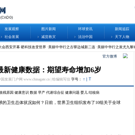
发展观察
图片新闻
环球资讯
新闻追踪
社会发展
减贫救灾
法治中国
天下人物
官方微博
组最新健康数据：期望寿命增加6岁
|
T
中国发展门户网 www.chinagate.cn |
给编辑写信
字号：
T
致残原因
健康意识
数据
早产
代谢综合征
健康问题
婴儿
结核病
全球的卫生总体状况如何？日前，世界卫生组织发布了10组关于全球