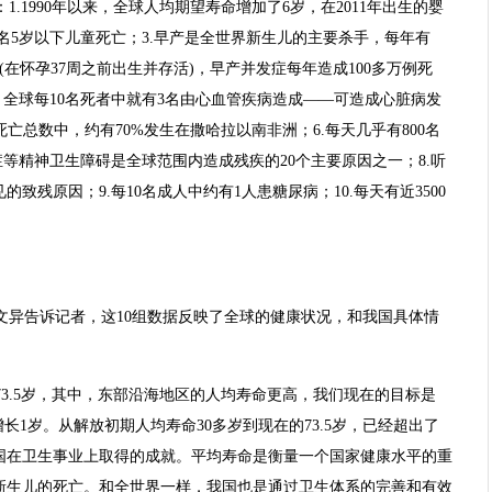
1.1990年以来，全球人均期望寿命增加了6岁，在2011年出生的婴
0万名5岁以下儿童死亡；3.早产是全世界新生儿的主要杀手，每年有
过早(在怀孕37周之前出生并存活)，早产并发症每年造成100多万例死
，全球每10名死者中就有3名由心血管疾病造成——可造成心脏病发
病死亡总数中，约有70%发生在撒哈拉以南非洲；6.每天几乎有800名
症等精神卫生障碍是全球范围内造成残疾的20个主要原因之一；8.听
致残原因；9.每10名成人中约有1人患糖尿病；10.每天有近3500
文异告诉记者，这10组数据反映了全球的健康状况，和我国具体情
3.5岁，其中，东部沿海地区的人均寿命更高，我们现在的目标是
长1岁。从解放初期人均寿命30多岁到现在的73.5岁，已经超出了
国在卫生事业上取得的成就。平均寿命是衡量一个国家健康水平的重
新生儿的死亡。和全世界一样，我国也是通过卫生体系的完善和有效