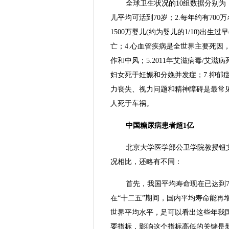
全球卫生状况的10组数据分别为：
儿平均可活到70岁；2.每年约有70
1500万婴儿(约为婴儿的1/10)出生
亡；4.心血管疾病是全世界主要死因
作和中风；5.2011年艾滋病毒/艾滋
妇女死于妊娠和分娩并发症；7.抑郁
力丧失、视力问题和精神障碍是最常见的
人死于车祸。
中国糖尿病患者超1亿
北京大学医学部公卫学院教授钮
况相比，还略有不同：
首先，我国平均寿命现在已达到7
在“十二五”期间，国内平均寿命能再增
世界平均水平，足可以看出这些年我
要指标，影响这个指标高低的关键是