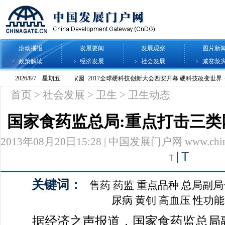
滚动播报
发展要闻
发展观察
图片新
政策解读
经济发展
社会发展
减贫救
首页
>
社会发展
>
卫生
>
卫生动态
国家食药监总局:重点打击三
2013年08月20日15:28 | 中国发展门户网 www.chinag
|
T
T
关键词：
售药
药监
重点品种
总局副局
尿病
黄钊
高血压
性功能
据经济之声报道，国家食药监总局