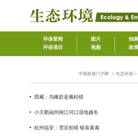
中国发展门户网
>
生态环境
西藏：鸟瞰蔚蓝佩枯错
小天鹅福州闽江河口湿地越冬
杭州临安：雪后初晴 银装素裹