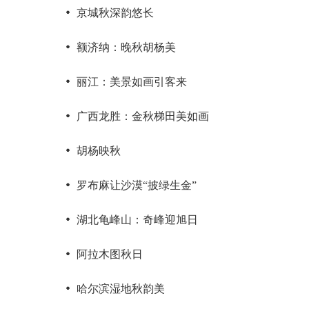
京城秋深韵悠长
额济纳：晚秋胡杨美
丽江：美景如画引客来
广西龙胜：金秋梯田美如画
胡杨映秋
罗布麻让沙漠“披绿生金”
湖北龟峰山：奇峰迎旭日
阿拉木图秋日
哈尔滨湿地秋韵美