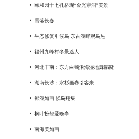
颐和园十七孔桥现“金光穿洞”美景
雪落长春
生态修复引候鸟 东古湖畔观鸟热
福州九峰村冬景迷人
河北丰南：东方白鹳沿海湿地舞蹁跹
湖南长沙：水杉画卷引客来
鄱湖如画 候鸟翔集
枫叶扮靓爱晚亭
南海美如画