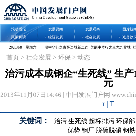
滚动播报
发展要闻
发展观察
图片新
政策解读
经济发展
社会发展
减贫救
首页
>
社会发展
>
环保
>
动态
治污成本成钢企“生死线” 生产
元
2013年11月07日14:46 | 中国发展门户网 www.chinag
|
T
T
关键词：
治污
生死线
超标排污
环保部
优势
钢厂
脱硫脱硝
钢铁