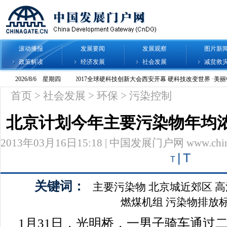
滚动播报
发展要闻
发展观察
图片新
政策解读
经济发展
社会发展
减贫救
首页
>
社会发展
>
环保
>
污染控制
北京计划今年主要污染物年均
2013年03月16日15:18 | 中国发展门户网 www.chinag
|
T
T
关键词：
主要污染物
北京城近郊区
高
燃煤机组
污染物排放
1月31日，光明桥，一男子骑车通过