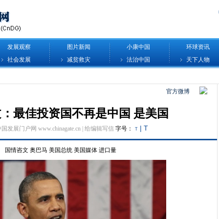
发展观察
图片新闻
小康中国
环球资讯
社会发展
减贫救灾
法治中国
天下人物
官方微博
：最佳投资国不再是中国 是美国
|
T
中国发展门户网 www.chinagate.cn |
给编辑写信
字号：
T
国情咨文
奥巴马
美国总统
美国媒体
进口量