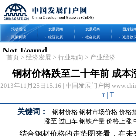
滚动播报
发展要闻
发展观察
图片新
政策解读
经济发展
社会发展
减贫救
首页
>
经济发展
>
行业动向
>
产业经济
钢材价格跌至二十年前 成本
2013年11月25日15:16 | 中国发展门户网 www.chinag
|
T
T
关键词：
钢材价格
钢材市场价格
价格
涨至
过山车
钢铁产量
价格上涨
结合钢材价格的走势图来看，在未