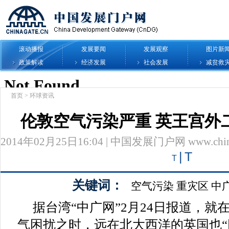
滚动播报
发展要闻
发展观察
图片新
政策解读
经济发展
社会发展
减贫救
首页
>
环球资讯
伦敦空气污染严重 英王宫外
2014年02月25日16:04 | 中国发展门户网 www.chinag
|
T
T
关键词：
空气污染
重灾区
中
据台湾“中广网”2月24日报道，
气困扰之时，远在北大西洋的英国也“