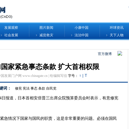
发展观察
图片新闻
小康中国
环球资讯
社会发展
减贫救灾
法治中国
天下人物
官方微博
国家紧急事态条款 扩大首相权限
|
T
中国发展门户网 www.chinagate.cn |
给编辑写信
字号：
T
键词：
修宪
宪法
事态
条款
自民党
社24日报道，日本首相安倍晋三出席众院预算委员会时表示，有意修宪
位紧急情况下国家与国民的职责，这是非常重要的问题。必须在国民