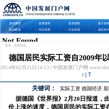
滚动播报
发展要闻
发展观察
图片新
政策解读
经济发展
社会发展
减贫救
首页
>
环球资讯
德国居民实际工资自2009年
2014年02月21日14:53 | 中国发展门户网 www.chinag
|
T
T
关键词：
实际工资
德国经济
居
据德国《世界报》2月20日报道，
价上涨的速度，德国居民的实际工资