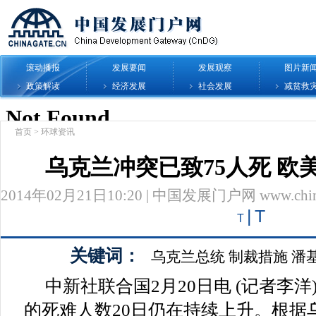
滚动播报
发展要闻
发展观察
图片新
政策解读
经济发展
社会发展
减贫救
首页
>
环球资讯
乌克兰冲突已致75人死 欧
2014年02月21日10:20 | 中国发展门户网 www.chinag
|
T
T
关键词：
乌克兰总统
制裁措施
潘
中新社联合国2月20日电 (记者李
的死难人数20日仍在持续上升。根据