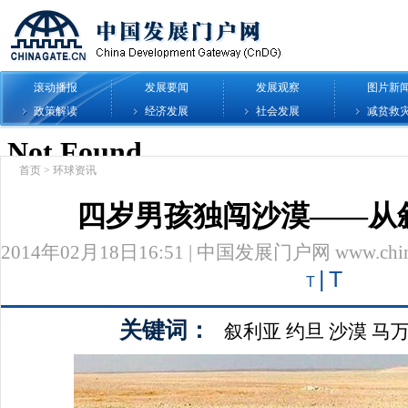
滚动播报
发展要闻
发展观察
图片新
政策解读
经济发展
社会发展
减贫救
首页
>
环球资讯
四岁男孩独闯沙漠——从
2014年02月18日16:51 | 中国发展门户网 www.chinag
|
T
T
关键词：
叙利亚
约旦
沙漠
马