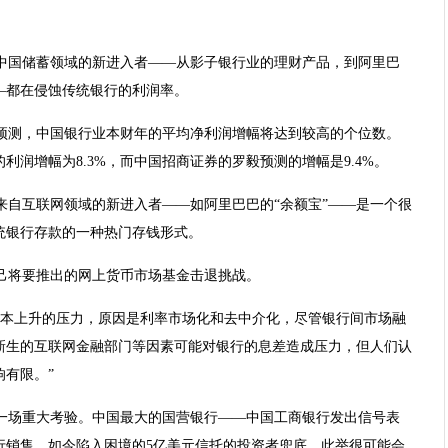
中国储蓄领域的新进入者——从影子银行业的理财产品，到阿里巴
—都在侵蚀传统银行的利润率。
预测，中国银行业本财年的平均净利润增幅将达到较高的个位数。
润增幅为8.3%，而中国招商证券的罗毅预测的增幅是9.4%。
来自互联网领域的新进入者——如阿里巴巴的“余额宝”——是一个很
统银行存款的一种热门存钱形式。
己将要推出的网上货币市场基金击退挑战。
成本上升的压力，原因是利率市场化和去中介化，尽管银行间市场融
新生的互联网金融部门等因素可能对银行的息差造成压力，但人们认
有限。”
一场重大考验。中国最大的国营银行——中国工商银行发出信号表
行销售、如今陷入困境的5亿美元信托的投资者兜底。此举很可能会