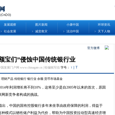
发展观察
图片新闻
小康中国
环球资讯
社会发展
减贫救灾
法治中国
天下人物
官方微博
额宝们”侵蚀中国传统银行业
|
T
中国发展门户网 www.chinagate.cn |
给编辑写信
字号：
T
理财产品
传统银行
银行业
余额
货币市场基金
14年利润增长将不到10%，这将至少是自2005年以来的首次，原因
联网新竞争者构成的挑战。
指出，中国的国有控股银行多年来坐享由政府保障的利润，得益于
这种模式以牺牲储户利益为代价，帮助为中国投资拉动型高速经济增