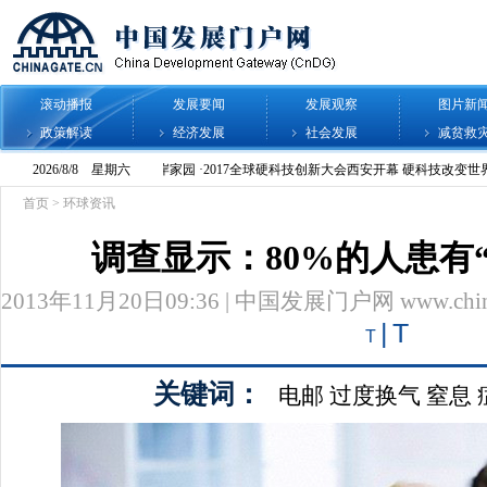
滚动播报
发展要闻
发展观察
图片新
政策解读
经济发展
社会发展
减贫救
首页
>
环球资讯
调查显示：80%的人患有
2013年11月20日09:36 | 中国发展门户网 www.chinag
|
T
T
关键词：
电邮
过度换气
窒息