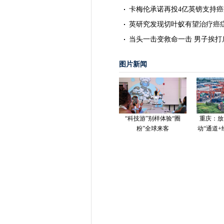
卡梅伦承诺再投4亿英镑支持
英研究发现切叶蚁有望治疗癌
当头一击变救命一击 男子挨打