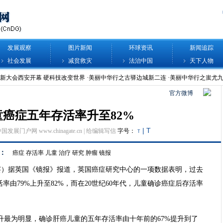
发展观察
图片新闻
环球资讯
新闻追踪
社会发展
减贫救灾
法治中国
天下人物
官方微博
癌症五年存活率升至82%
|
T
中国发展门户网 www.chinagate.cn |
给编辑写信
字号：
T
：
癌症
存活率
儿童
治疗
研究
肿瘤
镜报
芸芸）据英国《镜报》报道，英国癌症研究中心的一项数据表明，过去
由79%上升至82%，而在20世纪60年代，儿童确诊癌症后存活率
升最为明显，确诊肝癌儿童的五年存活率由十年前的67%提升到了