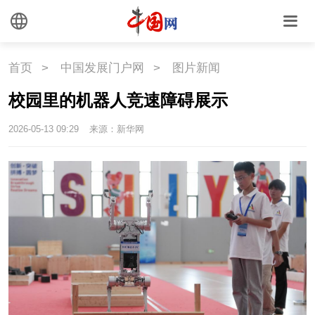
悦读
民藏
中医
中国瓷
首页
>
中国发展门户网
>
图片新闻
校园里的机器人竞速障碍展示
国情
2026-05-13 09:29
来源：新华网
国情
助残
一带一路
海洋
草原
湾区
联盟
心理
老年