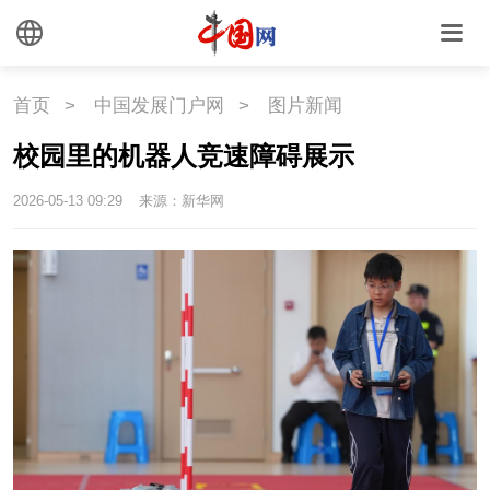
悦读
民藏
中医
中国瓷
首页
>
中国发展门户网
>
图片新闻
校园里的机器人竞速障碍展示
国情
2026-05-13 09:29
来源：新华网
国情
助残
一带一路
海洋
草原
湾区
联盟
心理
老年