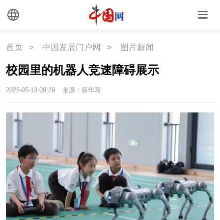
时尚
旅游
铁路
悦读
民藏
中医
首页
>
中国发展门户网
>
图片新闻
中国瓷
校园里的机器人竞速障碍展示
2026-05-13 09:29
来源：新华网
国情
国情
助残
一带一路
海洋
草原
湾区
联盟
心理
老年