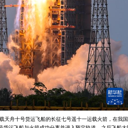
，搭载天舟十号货运飞船的长征七号遥十一运载火箭，在我
十号货运飞船与火箭成功分离并进入预定轨道，之后飞船太