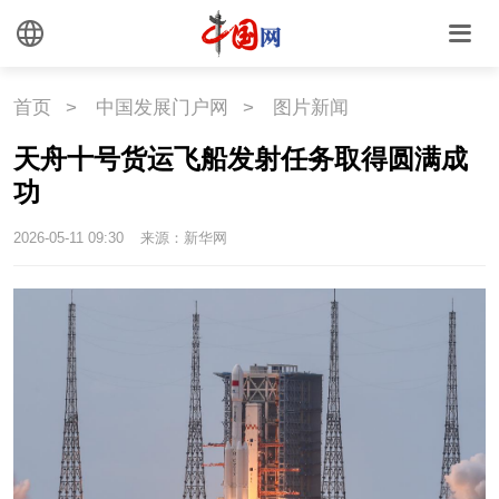
时尚
旅游
铁路
首页
>
中国发展门户网
>
图片新闻
悦读
民藏
中医
天舟十号货运飞船发射任务取得圆满成
中国瓷
功
2026-05-11 09:30
来源：新华网
国情
国情
助残
一带一路
海洋
草原
湾区
联盟
心理
老年