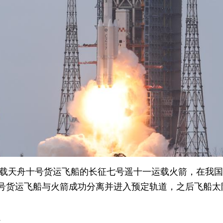
，搭载天舟十号货运飞船的长征七号遥十一运载火箭，在我
十号货运飞船与火箭成功分离并进入预定轨道，之后飞船太