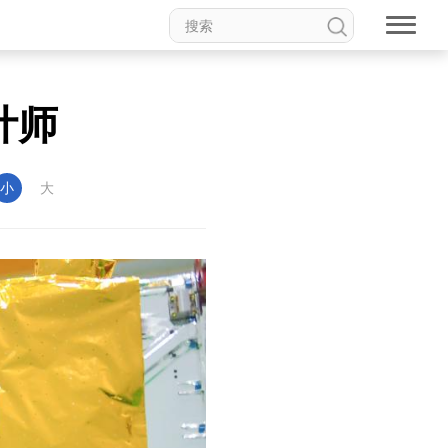
计师
小
大