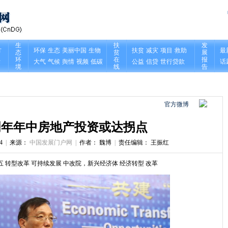
官方微博
明年年中房地产投资或达拐点
4
|
来源：
中国发展门户网
|
作者： 魏博
|
责任编辑： 王振红
五
转型改革
可持续发展
中改院，新兴经济体
经济转型
改革