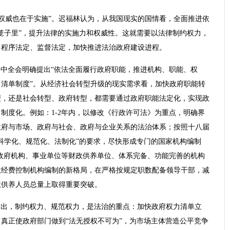
权威也在于实施”。迟福林认为，从我国现实的国情看，全面推进依
笼子里”，提升法律的实施力和权威性。这就需要以法律制约权力，
、程序法定、监督法定，加快推进法治政府建设进程。
四中全会明确提出“依法全面履行政府职能，推进机构、职能、权
清单制度”。从经济社会转型升级的现实需求看，加快政府职能转
型，还是社会转型、政府转型，都需要通过政府职能法定化，实现政
制度化。例如：1-2年内，以修改《行政许可法》为重点，明确界
政府与市场、政府与社会、政府与企业关系的法治体系；按照十八届
科学化、规范化、法制化”的要求，尽快形成专门的国家机构编制
括政府机构、事业单位等财政供养单位、体系完备、功能完善的机构
政经费控制机构编制的新格局，在严格按规定职数配备领导干部，减
政供养人员总量上取得重要突破。
指出，制约权力、规范权力，是法治的重点：加快政府权力清单立
真正使政府部门做到“法无授权不可为”，为市场主体营造公平竞争