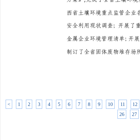
<
1
2
3
4
5
6
7
8
9
10
11
12
26
27