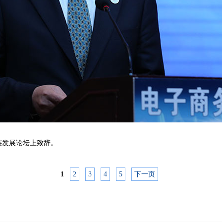
层发展论坛上致辞。
1
2
3
4
5
下一页